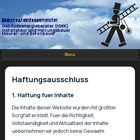
Schornsteinfegermeister
M a r t i n G ö l l e r
Gebäudeenergieberater (HWK)
Installateur und Heizungsbauer
Maurer- und Betonbauer
Menu
Haftungsausschluss
1. Haftung fuer Inhalte
Die Inhalte dieser Website wurden mit großter
Sorgfalt erstellt. Fuer die Richtigkeit,
Vollstaendigkeit und Aktualitaet der Inhalte
uebernehmen wir jedoch keine Gewaehr.